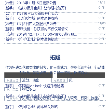
11/13
[公告]
2018年11月15日更新公告
01/11
[新手]
《战力提升宝典》让你轻松破万！
11/12
[公告]
11月16日四大新服开启公告
01/11
[新手]
《封印之地》副本通关攻略
11/05
[公告]
11月8日四大新服开启公告
01/11
[新手]
帮派浅析：你获得的不仅仅是情义
12/17
[活动]
2019年12月17日15:00~18:00进行服务器优化性能停服维护
01/11
[新手]
《守护玉儿》副本通关秘籍
拓跋
作为拓跋部落最杰出的刺客，他崇尚武力，性格低调坚毅，行动能
力极强。如有必要，他会融于黑夜，斩敌首级。
近战、输出
风
职业定位
元素属性
01/11
[新手]
《轩辕剑online》快速升级秘籍
物理攻击
攻击类型
01/11
[新手]
《战力提升宝典》让你轻松破万！
拓跋生存能力较差，单体爆发力较高，有突进技能。
技能分析
01/11
[新手]
《封印之地》副本通关攻略