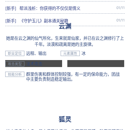
01/11
[新手]
帮派浅析：你获得的不仅仅是情义
01/11
[新手]
《守护玉儿》副本通关秘籍
云渊
她是在云之渊的仙气所化，生来就是仙家，并已在云之渊修行了上
千年。淡漠和疏离是她的主旋律。
远程、输出
冰
职业定位
元素属性
法术攻击
攻击类型
群里伤害和群体控制较强，有一定的保命能力，团战
技能分析
中主要负责制造稳定输出。
狐灵