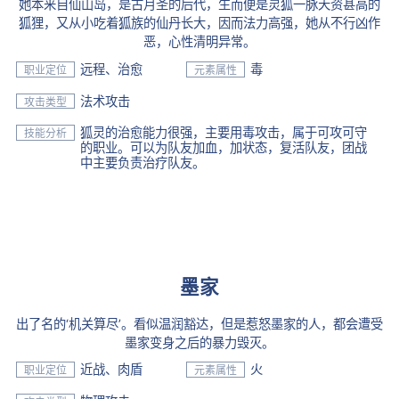
她本来自仙山岛，是古月圣的后代，生而便是灵狐一脉天资甚高的
狐狸，又从小吃着狐族的仙丹长大，因而法力高强，她从不行凶作
恶，心性清明异常。
远程、治愈
毒
职业定位
元素属性
法术攻击
攻击类型
狐灵的治愈能力很强，主要用毒攻击，属于可攻可守
技能分析
的职业。可以为队友加血，加状态，复活队友，团战
中主要负责治疗队友。
墨家
出了名的‘机关算尽’。看似温润豁达，但是惹怒墨家的人，都会遭受
墨家变身之后的暴力毁灭。
近战、肉盾
火
职业定位
元素属性